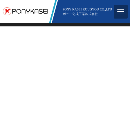
所在地
〒578-0943 大阪府東大阪市若江南町5丁目2-51
電話番号
06-6725-6750
PONY KASEI KOUGYOU CO.,LTD
ポニー化成工業株式会社
Copyright ©︎ 2021 Pony Kasei Inc. All Rights Reserved.