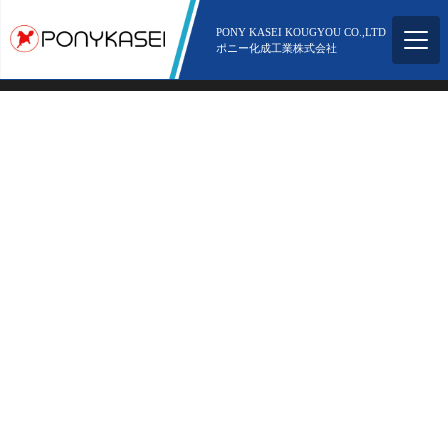
所在地
〒578-0943 大阪府東大阪市若江南町5丁目2-51
電話番号
06-6725-6750
PONY KASEI KOUGYOU CO.,LTD
ポニー化成工業株式会社
Copyright ©︎ 2021 Pony Kasei Inc. All Rights Reserved.