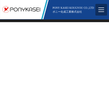
所在地
〒578-0943 大阪府東大阪市若江南町5丁目2-51
電話番号
06-6725-6750
PONY KASEI KOUGYOU CO.,LTD
ポニー化成工業株式会社
Copyright ©︎ 2021 Pony Kasei Inc. All Rights Reserved.